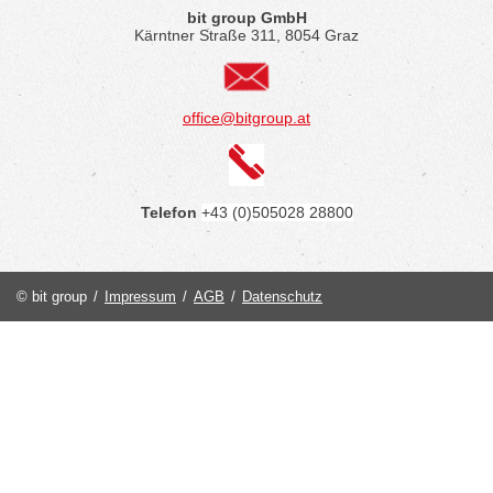
bit group GmbH
Kärntner Straße 311, 8054 Graz
office@bitgroup.at
Telefon
+43 (0)505028 28800
© bit group
/
Impressum
/
AGB
/
Datenschutz