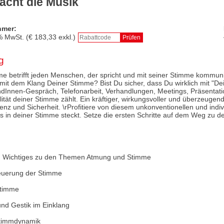
acht die Musik
hmer:
% MwSt. (€
183,33
exkl.)
g
 betrifft jeden Menschen, der spricht und mit seiner Stimme kommuniz
 mit dem Klang Deiner Stimme? Bist Du sicher, dass Du wirklich mit "D
ndInnen-Gespräch, Telefonarbeit, Verhandlungen, Meetings, Präsentat
lität deiner Stimme zählt. Ein kräftiger, wirkungsvoller und überzeuge
enz und Sicherheit. \rProfitiere von diesem unkonventionellen und indi
 in deiner Stimme steckt. Setze die ersten Schritte auf dem Weg zu d
nd Wichtiges zu den Themen Atmung und Stimme
euerung der Stimme
Stimme
und Gestik im Einklang
Stimmdynamik