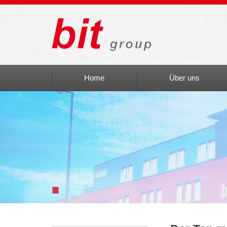
Home
Über uns
Auszeichnungen
bit social
bit Art
Einblicke
■