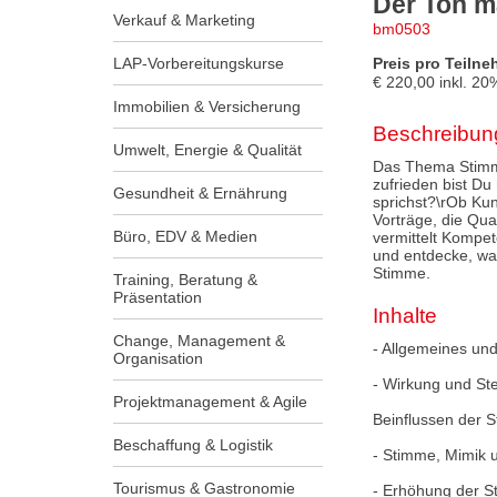
Der Ton m
Verkauf & Marketing
bm0503
LAP-Vorbereitungskurse
Preis pro Teilne
€
220,00
inkl.
20
Immobilien & Versicherung
Beschreibun
Umwelt, Energie & Qualität
Das Thema Stimme
zufrieden bist Du
Gesundheit & Ernährung
sprichst?\rOb Ku
Vorträge, die Qua
Büro, EDV & Medien
vermittelt Kompet
und entdecke, was
Stimme.
Training, Beratung &
Präsentation
Inhalte
Change, Management &
- Allgemeines u
Organisation
- Wirkung und St
Projektmanagement & Agile
Beinflussen der 
Beschaffung & Logistik
- Stimme, Mimik 
Tourismus & Gastronomie
- Erhöhung der 