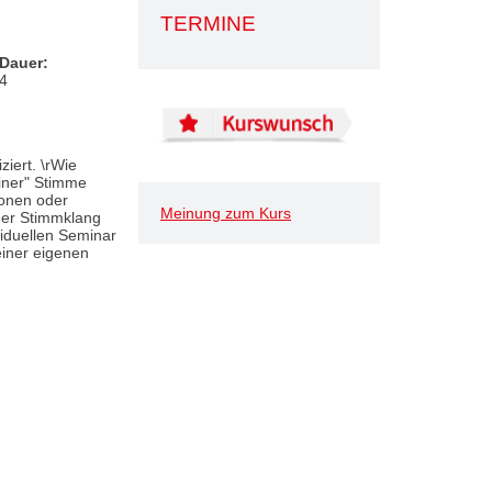
TERMINE
Dauer:
4
iert. \rWie
einer" Stimme
ionen oder
Meinung zum Kurs
nder Stimmklang
viduellen Seminar
einer eigenen