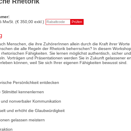
che Rhetorik
hmer:
% MwSt. (€
350,00
exkl.)
g
h Menschen, die ihre ZuhörerInnen allein durch die Kraft ihrer Worte 
schen die alle Regeln der Rhetorik beherrschen? In diesem Workshop
e rhetorischen Fähigkeiten. Sie lernen möglichst authentisch, sicher und
teln. Vorträgen und Präsentationen werden Sie in Zukunft gelassener 
 erleben können, weil Sie sich Ihrer eigenen Fähigkeiten bewusst sind.
orische Persönlichkeit entdecken
e Stilmittel kennenlernen
er und nonverbaler Kommunikation
sselt und erhöht die Glaubwürdigkeit
tionen gelassen meistern
eraktion