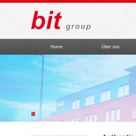
Home
Über uns
Auszeichnungen
bit social
bit Art
Einblicke
■