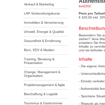
Authentis
Verkauf & Marketing
bm0202
LAP-Vorbereitungskurse
Preis pro Teilne
€
420,00
inkl.
20
Immobilien & Versicherung
Beschreibun
Umwelt, Energie & Qualität
Bewundern Sie auc
ziehen? Jene Men
Gesundheit & Ernährung
erweitern Sie Ihr
Inhalte zu vermit
Büro, EDV & Medien
und sie befreiter
Inhalte
Training, Beratung &
Präsentation
- Die eigene rhet
Change, Management &
- Unterschiedlich
Organisation
- Einsatz verbal
Projektmanagement & Agile
- Authentizität fe
Beschaffung & Logistik
- Spontane Situa
Tourismus & Gastronomie
- Rhetorik als Int