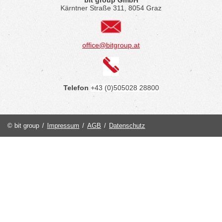
Kärntner Straße 311, 8054 Graz
office@bitgroup.at
Telefon
+43 (0)505028 28800
© bit group
/
Impressum
/
AGB
/
Datenschutz