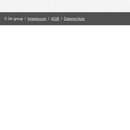
© bit group
/
Impressum
/
AGB
/
Datenschutz