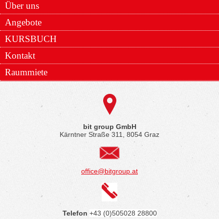
Über uns
Angebote
KURSBUCH
Kontakt
Raummiete
bit group GmbH
Kärntner Straße 311, 8054 Graz
office@bitgroup.at
Telefon
+43 (0)505028 28800