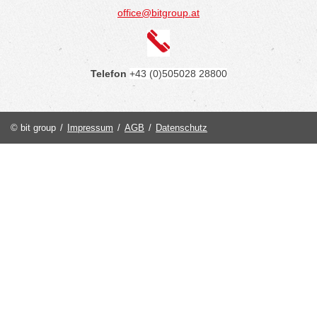
office@bitgroup.at
Telefon
+43 (0)505028 28800
© bit group
/
Impressum
/
AGB
/
Datenschutz