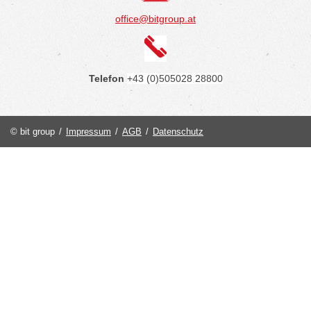
office@bitgroup.at
Telefon
+43 (0)505028 28800
© bit group
/
Impressum
/
AGB
/
Datenschutz