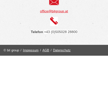
office@bitgroup.at
Telefon
+43 (0)505028 28800
© bit group
/
Impressum
/
AGB
/
Datenschutz