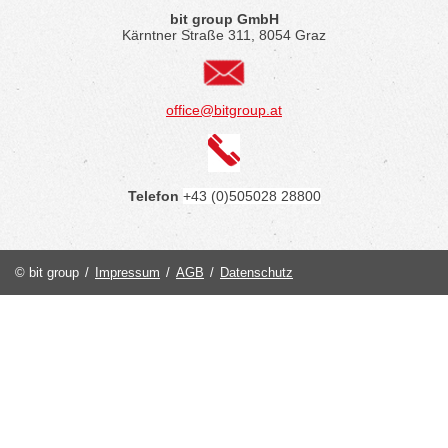
bit group GmbH
Kärntner Straße 311, 8054 Graz
office@bitgroup.at
Telefon
+43 (0)505028 28800
© bit group
/
Impressum
/
AGB
/
Datenschutz