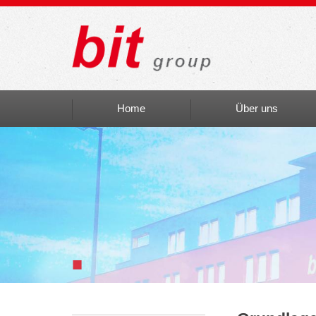
Home
Über uns
Auszeichnungen
bit social
bit Art
Einblicke
■