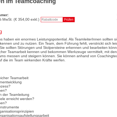
en im Teamcoaching
hmer:
% MwSt. (€
354,00
exkl.)
g
s haben ein enormes Leistungspotential. Als TeamleiterInnen sollten si
rkennen und zu nutzen. Ein Team, dem Führung fehlt, verstrickt sich leic
. Sie sollten Störungen und Stolpersteine erkennen und bearbeiten könn
reicher Teamarbeit kennen und bekommen Werkzeuge vermittelt, mit den
Teams messen und steigern können. Sie können anhand von Coachingte
uf die im Team wirkenden Kräfte werfen.
reicher Teamarbeit
mentwicklung
rozess?
hen?
n der Teamleitung
Ziele erreicht werden?
hen?
instrumente
anisationsprinzipien
Organisationsaufstellungsarbeit