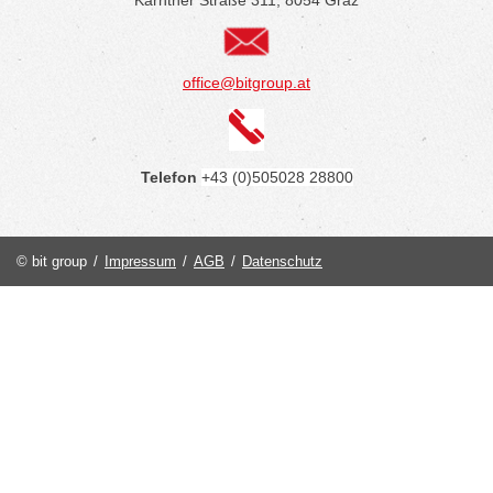
office@bitgroup.at
Telefon
+43 (0)505028 28800
© bit group
/
Impressum
/
AGB
/
Datenschutz