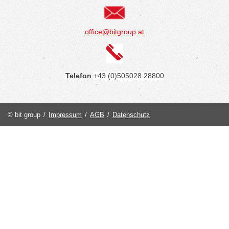
office@bitgroup.at
Telefon
+43 (0)505028 28800
© bit group
/
Impressum
/
AGB
/
Datenschutz