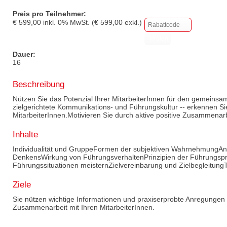
Preis pro Teilnehmer:
€
599,00
inkl.
0
% MwSt. (€
599,00
exkl.)
Dauer:
16
Beschreibung
Nützen Sie das Potenzial Ihrer MitarbeiterInnen für den gemeinsam
zielgerichtete Kommunikations- und Führungskultur -- erkennen Sie
MitarbeiterInnen.Motivieren Sie durch aktive positive Zusammenarb
Inhalte
Individualität und GruppeFormen der subjektiven WahrnehmungAn
DenkensWirkung von FührungsverhaltenPrinzipien der Führungsp
Führungssituationen meisternZielvereinbarung und Zielbegleitung
Ziele
Sie nützen wichtige Informationen und praxiserprobte Anregungen f
Zusammenarbeit mit Ihren MitarbeiterInnen.